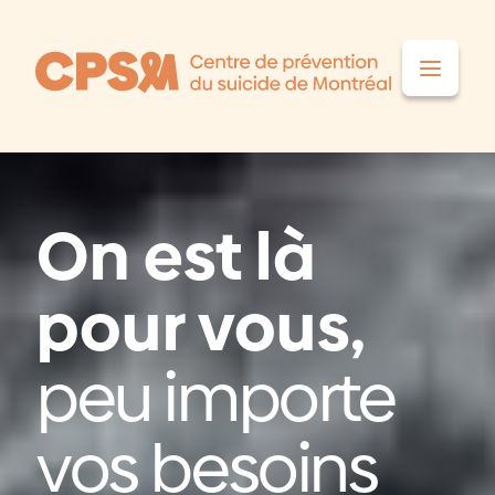
Aller au contenu
On est là
pour vous,
peu importe
vos besoins