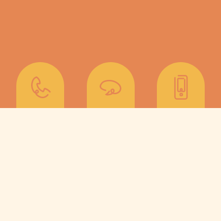
Pour qui est cette
formation ?
Cette formation vise les
intervenant.e.s et professionnel.elle.s