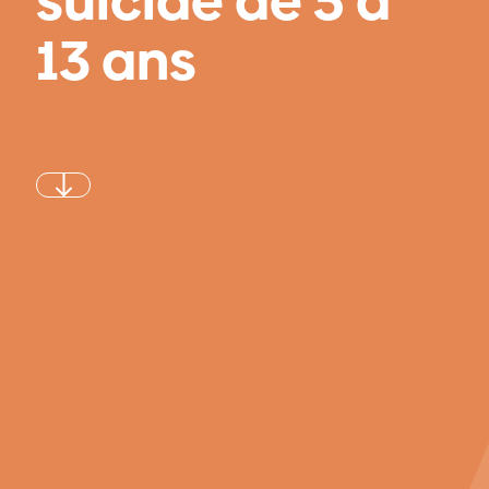
suicide ​
de
5 à
13 ans