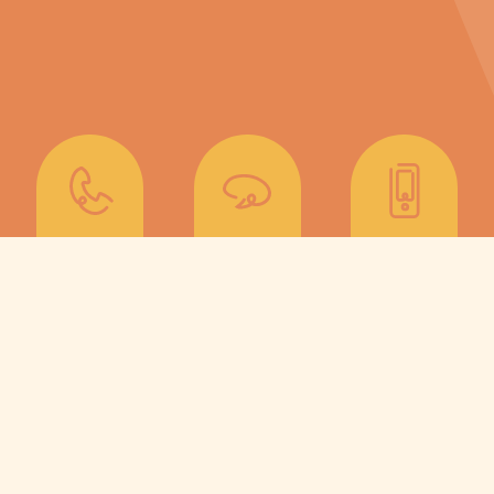
Pour qui est cette
formation ?
Cette formation s’adresse aux
intervenant.e.s et professionnel.le.s